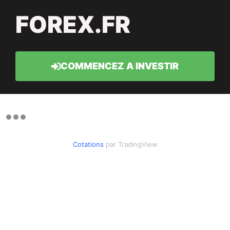
FOREX.FR
COMMENCEZ A INVESTIR
Cotations
par TradingView