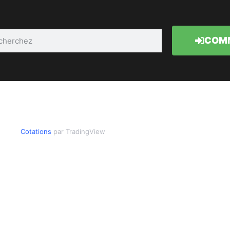
COMM
Cotations
par TradingView