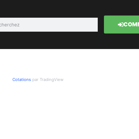
COMM
Cotations
par TradingView