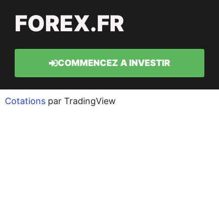
FOREX.FR
COMMENCEZ A INVESTIR
Cotations
par TradingView