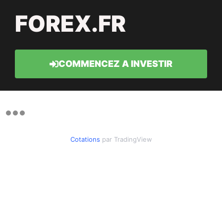
FOREX.FR
COMMENCEZ A INVESTIR
Cotations
par TradingView