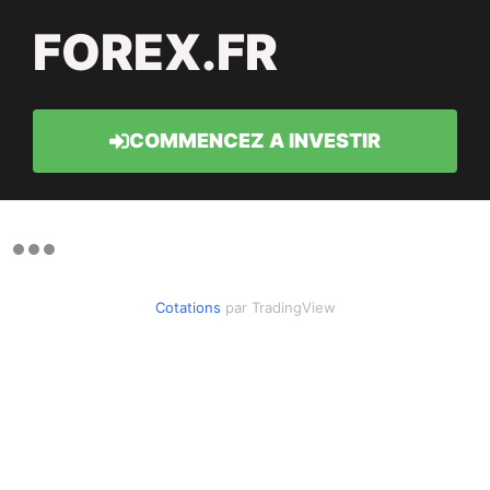
FOREX.FR
COMMENCEZ A INVESTIR
Cotations
par TradingView