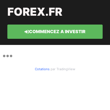
FOREX.FR
COMMENCEZ A INVESTIR
Cotations
par TradingView