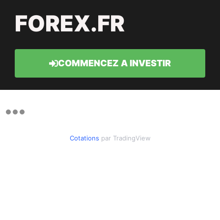
FOREX.FR
COMMENCEZ A INVESTIR
Cotations
par TradingView