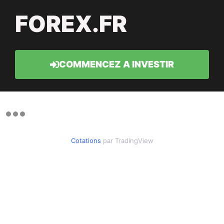
FOREX.FR
COMMENCEZ A INVESTIR
Cotations
par TradingView