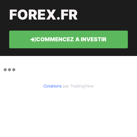
FOREX.FR
COMMENCEZ A INVESTIR
Cotations
par TradingView