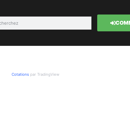
COMM
Cotations
par TradingView