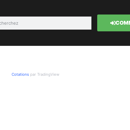
COMM
Cotations
par TradingView