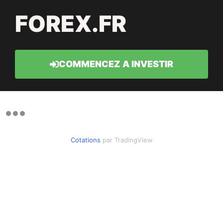
FOREX.FR
COMMENCEZ A INVESTIR
Cotations
par TradingView