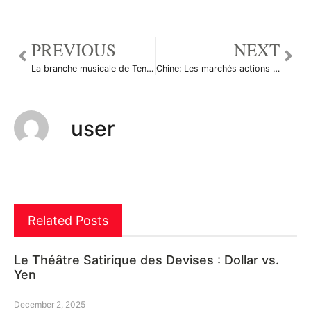
PREVIOUS
NEXT
La branche musicale de Tencent détaille son IPO
Chine: Les marchés actions finissent en hausse; l’indice Shanghai Composite gagne 0,31%
user
Related Posts
Le Théâtre Satirique des Devises : Dollar vs.
Yen
December 2, 2025