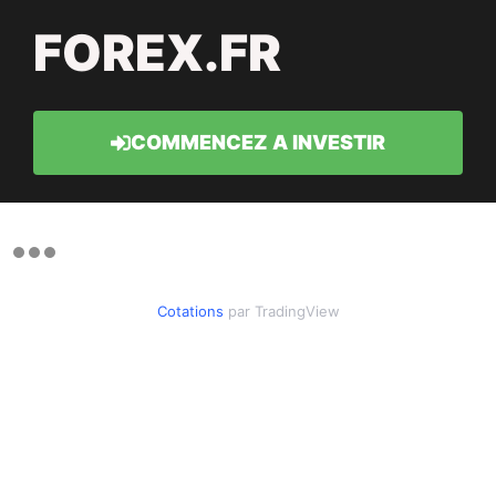
FOREX.FR
COMMENCEZ A INVESTIR
Cotations
par TradingView