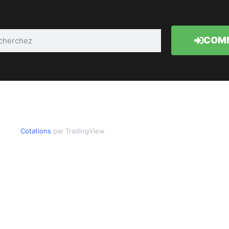
COMM
Cotations
par TradingView