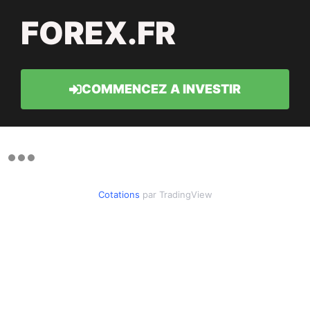
FOREX.FR
COMMENCEZ A INVESTIR
Cotations
par TradingView