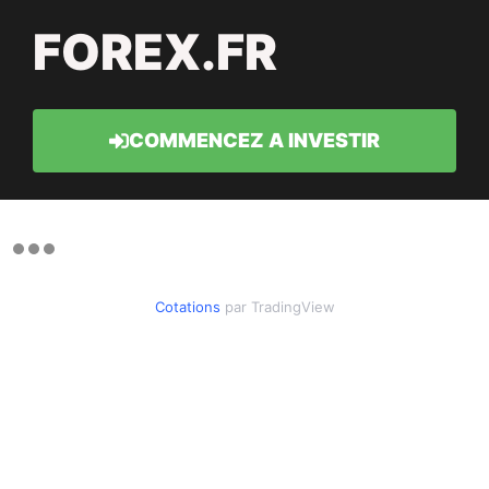
FOREX.FR
COMMENCEZ A INVESTIR
Cotations
par TradingView