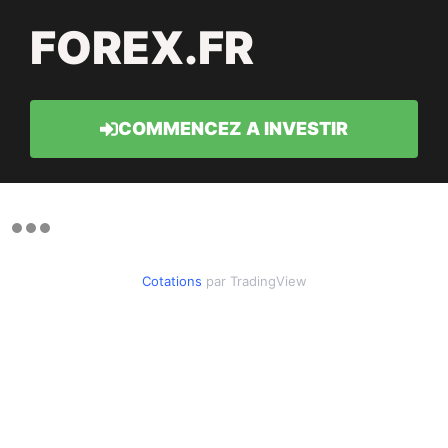
FOREX.FR
COMMENCEZ A INVESTIR
Cotations
par TradingView