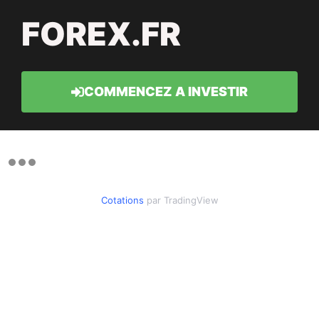
FOREX.FR
COMMENCEZ A INVESTIR
Cotations
par TradingView