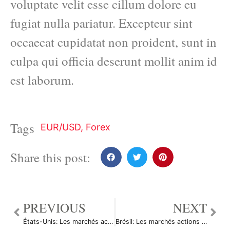
voluptate velit esse cillum dolore eu
fugiat nulla pariatur. Excepteur sint
occaecat cupidatat non proident, sunt in
culpa qui officia deserunt mollit anim id
est laborum.
Tags
EUR/USD
,
Forex
Share this post:
PREVIOUS
NEXT
États-Unis: Les marchés actions finissent en hausse; l’indice Dow Jones Industrial Average gagne 0,35%
Brésil: Les marchés actions finissent en hausse; l’indice Bovespa gagne 0,24%