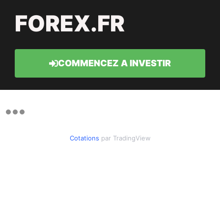
FOREX.FR
COMMENCEZ A INVESTIR
Cotations
par TradingView