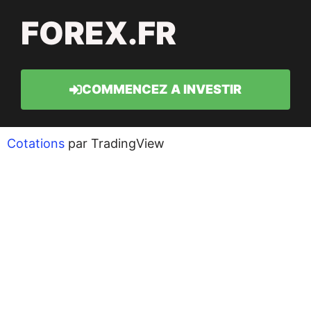
FOREX.FR
COMMENCEZ A INVESTIR
Cotations
par TradingView