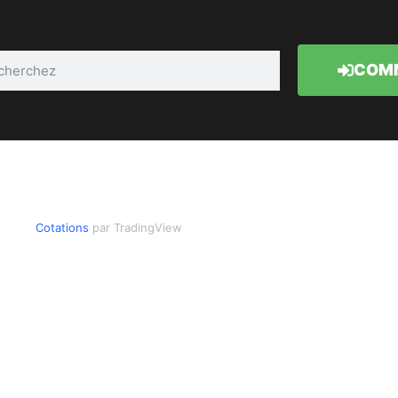
COMM
Cotations
par TradingView