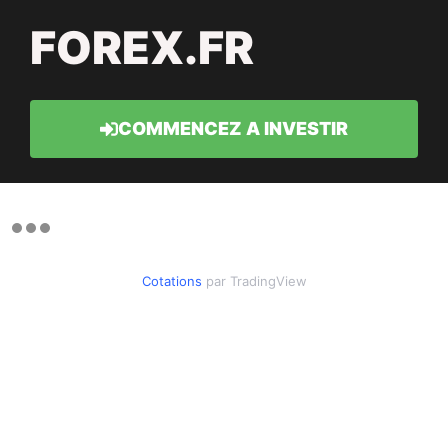
FOREX.FR
COMMENCEZ A INVESTIR
Cotations
par TradingView