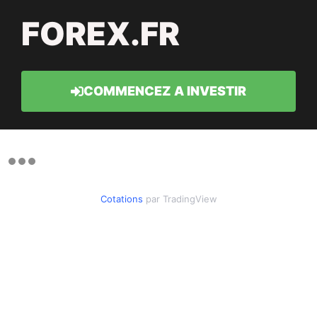
FOREX.FR
COMMENCEZ A INVESTIR
Cotations
par TradingView