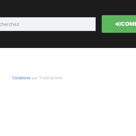
COMM
Cotations
par TradingView