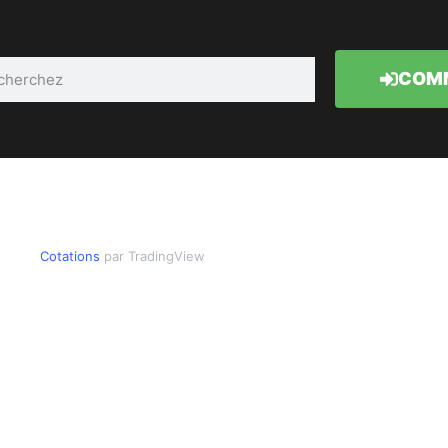
COMM
Cotations
par TradingView