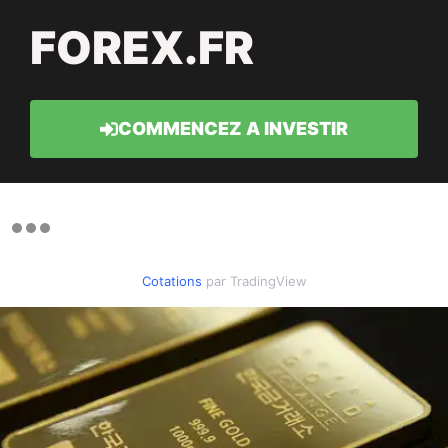
FOREX.FR
COMMENCEZ A INVESTIR
Cotations
par TradingView