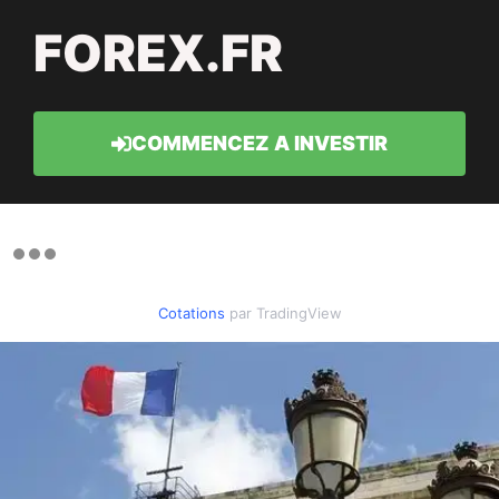
FOREX.FR
COMMENCEZ A INVESTIR
Cotations
par TradingView