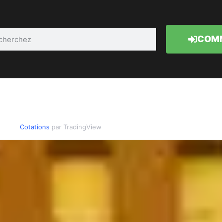
COMM
Cotations
par TradingView