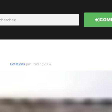
COMM
Cotations
par TradingView