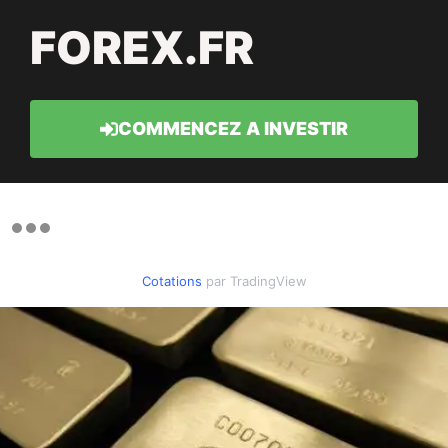
FOREX.FR
COMMENCEZ A INVESTIR
Cotations
par TradingView