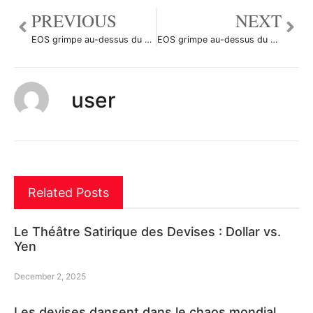
PREVIOUS
NEXT
EOS grimpe au-dessus du seuil de 4,3055, en hausse de 1%
EOS grimpe au-dessus du seuil de 4,1113, en hausse de 5%
user
Related Posts
Le Théâtre Satirique des Devises : Dollar vs.
Yen
December 2, 2025
Les devises dansent dans le chaos mondial