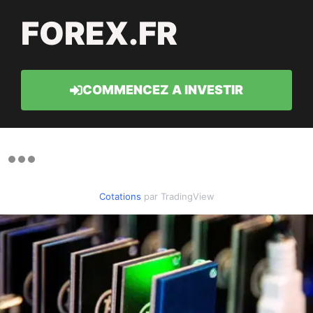
FOREX.FR
COMMENCEZ A INVESTIR
Cotations
par TradingView