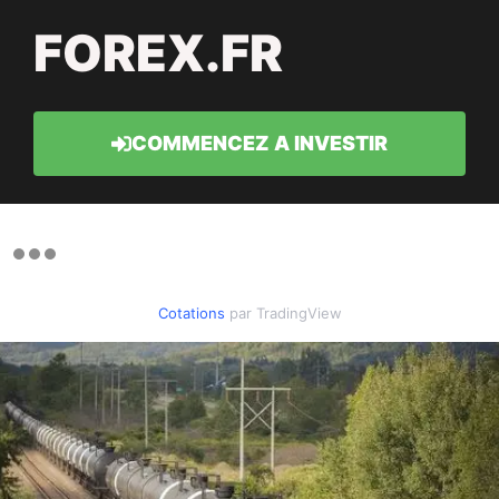
FOREX.FR
COMMENCEZ A INVESTIR
Cotations
par TradingView