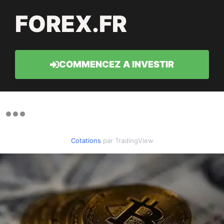
FOREX.FR
COMMENCEZ A INVESTIR
Cotations
par TradingView