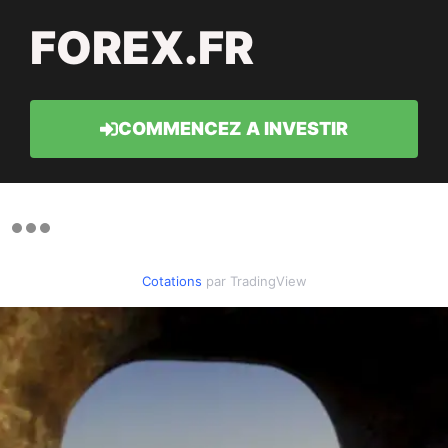
FOREX.FR
COMMENCEZ A INVESTIR
Cotations
par TradingView