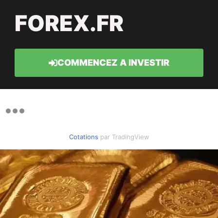
FOREX.FR
COMMENCEZ A INVESTIR
Cotations
par TradingView