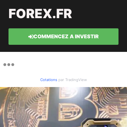
FOREX.FR
COMMENCEZ A INVESTIR
Cotations
par TradingView