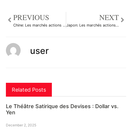
PREVIOUS
NEXT
Chine: Les marchés actions finissent en baisse; l’indice Shanghai Composite recule de 0,04%
Japon: Les marchés actions finissent en hausse; l’indice Nikkei 225 gagne 0,73%
user
Related Posts
Le Théâtre Satirique des Devises : Dollar vs.
Yen
December 2, 2025