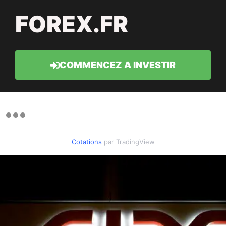
FOREX.FR
COMMENCEZ A INVESTIR
Cotations
par TradingView