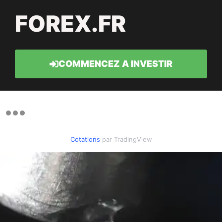
FOREX.FR
COMMENCEZ A INVESTIR
Cotations
par TradingView