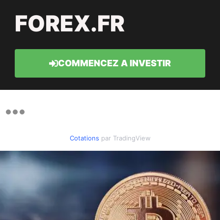
FOREX.FR
COMMENCEZ A INVESTIR
Cotations
par TradingView