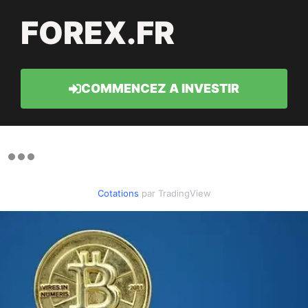
FOREX.FR
COMMENCEZ A INVESTIR
Cotations
par TradingView