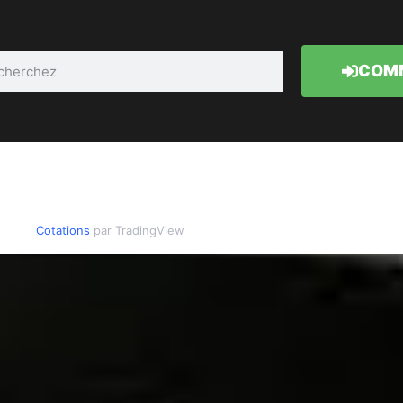
COMM
Cotations
par TradingView