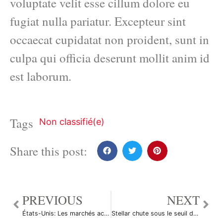
voluptate velit esse cillum dolore eu
fugiat nulla pariatur. Excepteur sint
occaecat cupidatat non proident, sunt in
culpa qui officia deserunt mollit anim id
est laborum.
Tags
Non classifié(e)
Share this post:
PREVIOUS
NEXT
États-Unis: Les marchés actions finissent en ordre dispersé; l’indice Dow Jones Industrial Average recule de 0,51%
Stellar chute sous le seuil de 0,09990, en baisse de 2%