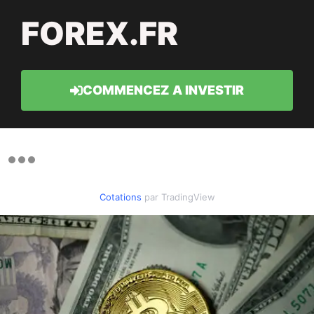
FOREX.FR
COMMENCEZ A INVESTIR
Cotations
par TradingView