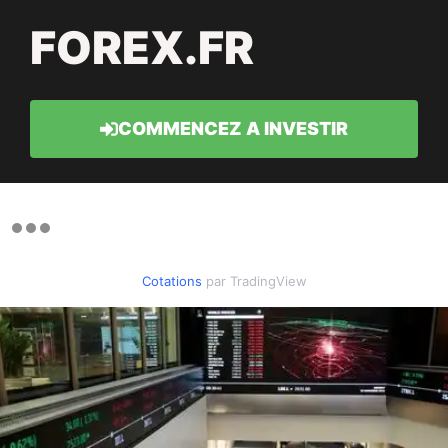
FOREX.FR
COMMENCEZ A INVESTIR
Cotations
par TradingView