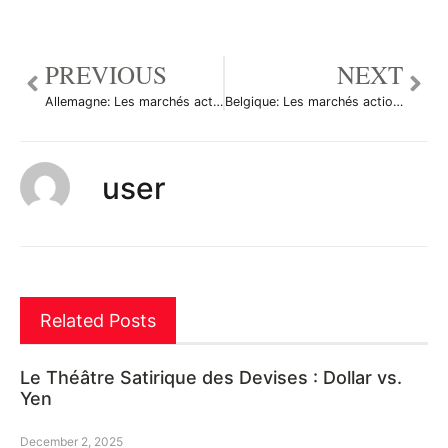
PREVIOUS
NEXT
Allemagne: Les marchés actions finissent en baisse; l’indice DAX recule de 0,25%
Belgique: Les marchés actions finissent en baisse; l’indice BEL 20 recule de 1,03%
user
Related Posts
Le Théâtre Satirique des Devises : Dollar vs.
Yen
December 2, 2025