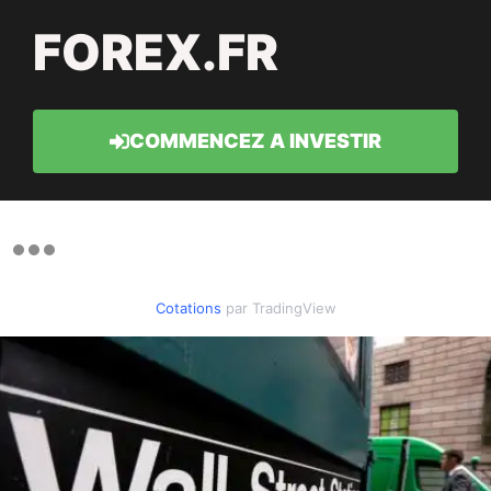
FOREX.FR
COMMENCEZ A INVESTIR
Cotations
par TradingView