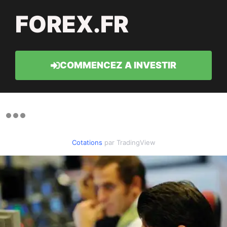
FOREX.FR
COMMENCEZ A INVESTIR
Cotations
par TradingView