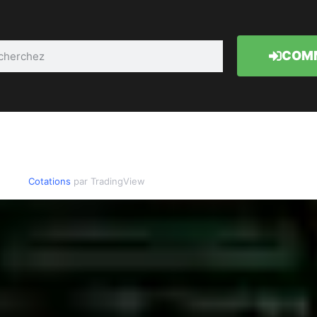
COMM
Cotations
par TradingView