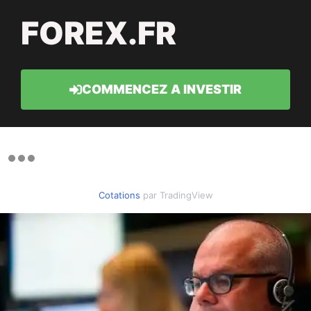
FOREX.FR
COMMENCEZ A INVESTIR
Cotations
par TradingView