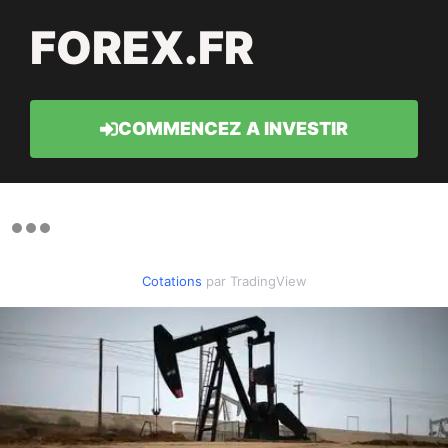
FOREX.FR
COMMENCEZ A INVESTIR
Cotations
par TradingView