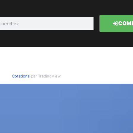
COMM
Cotations
par TradingView